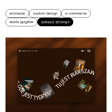
animacje
custom design
e-commerce
wiele języków
zobacz stronę